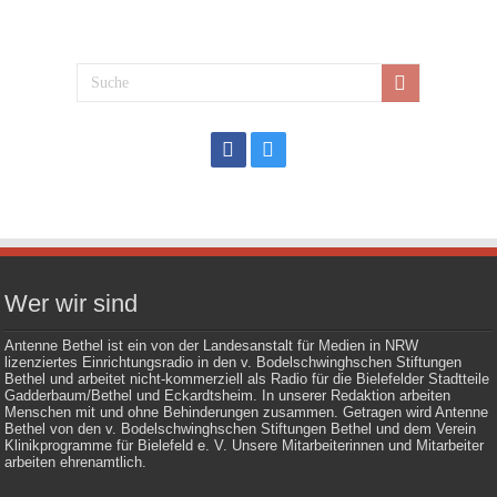
Wer wir sind
Antenne Bethel ist ein von der Landesanstalt für Medien in NRW
lizenziertes Einrichtungsradio in den v. Bodelschwinghschen Stiftungen
Bethel und arbeitet nicht-kommerziell als Radio für die Bielefelder Stadtteile
Gadderbaum/Bethel und Eckardtsheim. In unserer Redaktion arbeiten
Menschen mit und ohne Behinderungen zusammen. Getragen wird Antenne
Bethel von den v. Bodelschwinghschen Stiftungen Bethel und dem Verein
Klinikprogramme für Bielefeld e. V. Unsere Mitarbeiterinnen und Mitarbeiter
arbeiten ehrenamtlich.