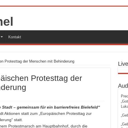
Kontakt
en Protesttag der Menschen mit Behinderung
Liv
äischen Protesttag der
Aud
nderung
Pred
„Got
Luka
 Stadt – gemeinsam für ein barrierefreies Bielefeld“
adt Aktionen statt zum „Europäischen Protesttag zur
„Geb
erung“ statt.
„Geb
 einem Protestmarsch am Hauptbahnhof, durch die