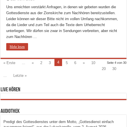
Uns erreichten verstärkt Anfragen, in denen wir gebeten wurden die
Gottesdienste aus der Zionskirche zum Nachhören bereitzustellen.
Leider können wir dieser Bitte nicht im vollen Umfang nachkommen,
da die Lieder und zum Teil auch die Texte dem Urheberrecht
unterliegen. Wir dürfen sie zwar in Sendungen verbreiten, aber nicht
zum Nachhören …
Mehr lesen
4
« Erste
...
«
2
3
5
6
»
10
Seite 4 von 30
20
30
...
Letzte »
Live hören
Audiothek
Predigt des Gottesdienstes unter dem Motto, „Gottesdienst einfach
zusammen feiern!“, aus der Lukaskapelle, vom 2. August 2026