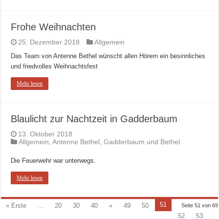
Frohe Weihnachten
25. Dezember 2018
Allgemein
Das Team von Antenne Bethel wünscht allen Hörern ein besinnliches
und friedvolles Weihnachtsfest
Mehr lesen
Blaulicht zur Nachtzeit in Gadderbaum
13. Oktober 2018
Allgemein
,
Antenne Bethel
,
Gadderbaum und Bethel
Die Feuerwehr war unterwegs.
Mehr lesen
51
« Erste
...
20
30
40
«
49
50
Seite 51 von 69
52
53