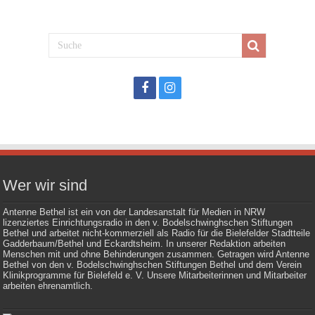
Wer wir sind
Antenne Bethel ist ein von der Landesanstalt für Medien in NRW
lizenziertes Einrichtungsradio in den v. Bodelschwinghschen Stiftungen
Bethel und arbeitet nicht-kommerziell als Radio für die Bielefelder Stadtteile
Gadderbaum/Bethel und Eckardtsheim. In unserer Redaktion arbeiten
Menschen mit und ohne Behinderungen zusammen. Getragen wird Antenne
Bethel von den v. Bodelschwinghschen Stiftungen Bethel und dem Verein
Klinikprogramme für Bielefeld e. V. Unsere Mitarbeiterinnen und Mitarbeiter
arbeiten ehrenamtlich.