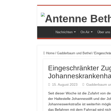
Nachrichten
On Air
Über uns
Home
/
Gadderbaum und Bethel
/
Eingeschrä
Eingeschränkter Z
Johanneskrankenh
15. August 2023
Gadderbaum un
Seit dieser Woche ist die Zufahrt von de
der Haltestelle Johannesstift und der J
Johanneswerkstraße ist weiterhin mögli
das Befahren mit dem Fahrrad wird nicht