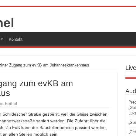
Kontakt
nkter Zugang zum evKB am Johanneskrankenhaus
Liv
ugang zum evKB am
Aud
aus
Pred
d Bethel
„Got
Luka
r Schildescher Straße gesperrt, weil die Gleise zwischen
ohanneswerkstraße saniert werden. Die Zufahrt über die
„Geb
ch. Zu Fuß kann der Baustellenberei
ch passiert werden;
„Geb
 an allen Stellen möglich sein.