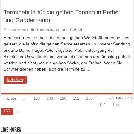
Terminehilfe für die gelben Tonnen in Bethel
und Gadderbaum
Gadderbaum und Bethel
7. Januar 2014
Heute wurden erstmalig die neuen gelben Wertstofftonnen bei uns
geleert, die künftig die gelben Säcke ersetzen. In unserer Sendung
erklärte Bernd Nagel, Abteilungsleiter Abfallentsorgung der
Bielefelder Umweltbetriebe, warum die Tonnen am Dienstag geholt
werden und nicht, wie die gelben Säcke, am Freitag. Wenn Sie
Schwierigkeiten haben, sich die Termine zu …
Mehr lesen
« Erste
...
130
140
150
152
153
Seite 156 von 156
154
155
156
»
Live hören