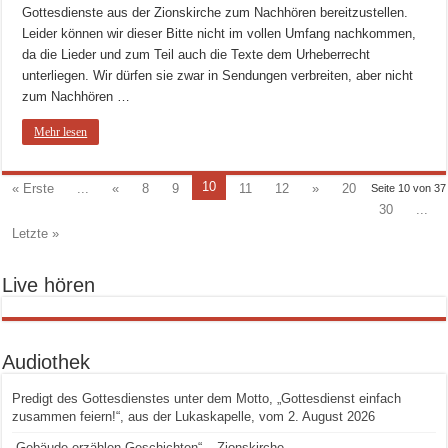
Gottesdienste aus der Zionskirche zum Nachhören bereitzustellen.
Leider können wir dieser Bitte nicht im vollen Umfang nachkommen,
da die Lieder und zum Teil auch die Texte dem Urheberrecht
unterliegen. Wir dürfen sie zwar in Sendungen verbreiten, aber nicht
zum Nachhören …
Mehr lesen
10
« Erste
...
«
8
9
11
12
»
20
Seite 10 von 37
30
...
Letzte »
Live hören
Audiothek
Predigt des Gottesdienstes unter dem Motto, „Gottesdienst einfach
zusammen feiern!“, aus der Lukaskapelle, vom 2. August 2026
„Gebäude erzählen Geschichten“ – Zionskirche