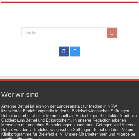
Wer wir sind
Antenne Bethel ist ein von der Landesanstalt für Medien in NRW
lizenziertes Einrichtungsradio in den v. Bodelschwinghschen Stiftungen
Bethel und arbeitet nicht-kommerziell als Radio für die Bielefelder Stadtteile
Gadderbaum/Bethel und Eckardtsheim. In unserer Redaktion arbeiten
Menschen mit und ohne Behinderungen zusammen. Getragen wird Antenne
Bethel von den v. Bodelschwinghschen Stiftungen Bethel und dem Verein
Klinikprogramme für Bielefeld e. V. Unsere Mitarbeiterinnen und Mitarbeiter
arbeiten ehrenamtlich.