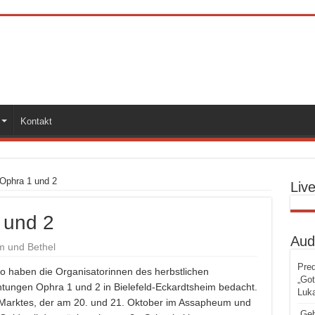
Kontakt
Ophra 1 und 2
Liv
 und 2
Aud
 und Bethel
Pred
o haben die Organisatorinnen des herbstlichen
„Got
tungen Ophra 1 und 2 in Bielefeld-Eckardtsheim bedacht.
Luka
Marktes, der am 20. und 21. Oktober im Assapheum und
„Geb