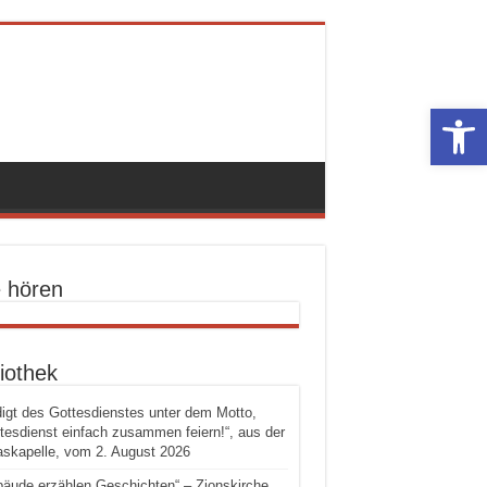
Werkzeugle
e hören
iothek
igt des Gottesdienstes unter dem Motto,
tesdienst einfach zusammen feiern!“, aus der
skapelle, vom 2. August 2026
äude erzählen Geschichten“ – Zionskirche