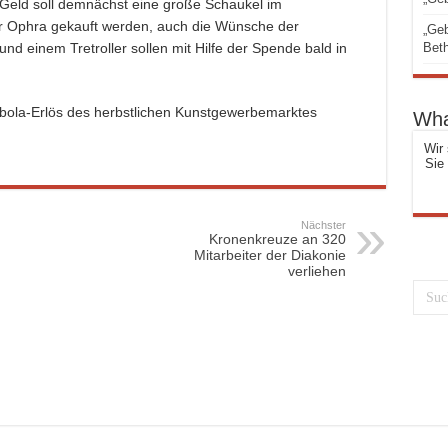
 Geld soll demnächst
eine große Schaukel im
 Ophra gekauft werden, auch die Wünsche der
„Geb
d einem Tretroller sollen mit Hilfe der Spende bald in
Beth
ombola-Erlös des herbstlichen Kunstgewerbemarktes
Wha
Wir 
Sie
Nächster
Kronenkreuze an 320
Mitarbeiter der Diakonie
verliehen