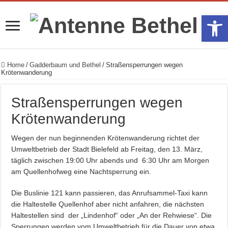
Werkzeugle
Home
/
Gadderbaum und Bethel
/
Straßensperrungen wegen
Krötenwanderung
Straßensperrungen wegen
Krötenwanderung
Wegen der nun beginnenden Krötenwanderung richtet der
Umweltbetrieb der Stadt Bielefeld ab Freitag, den 13. März,
täglich zwischen 19:00 Uhr abends und 6:30 Uhr am Mor­­­gen
am Quellenhofweg eine Nachtsperrung ein.
Die Buslinie 121 kann passieren, das Anrufsammel-Taxi kann
die Haltestelle Quellenhof aber nicht anfahren, die nächsten
Haltestellen sind der „Lindenhof“ oder „An der Rehwiese“. Die
Sperrungen werden vom Umweltbetrieb für die Dauer von etwa