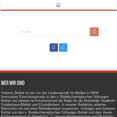
Wer wir sind
Antenne Bethel ist ein von der Landesanstalt für Medien in NRW
lizenziertes Einrichtungsradio in den v. Bodelschwinghschen Stiftungen
Bethel und arbeitet nicht-kommerziell als Radio für die Bielefelder Stadtteile
Gadderbaum/Bethel und Eckardtsheim. In unserer Redaktion arbeiten
Menschen mit und ohne Behinderungen zusammen. Getragen wird Antenne
Bethel von den v. Bodelschwinghschen Stiftungen Bethel und dem Verein
Klinikprogramme für Bielefeld e. V. Unsere Mitarbeiterinnen und Mitarbeiter