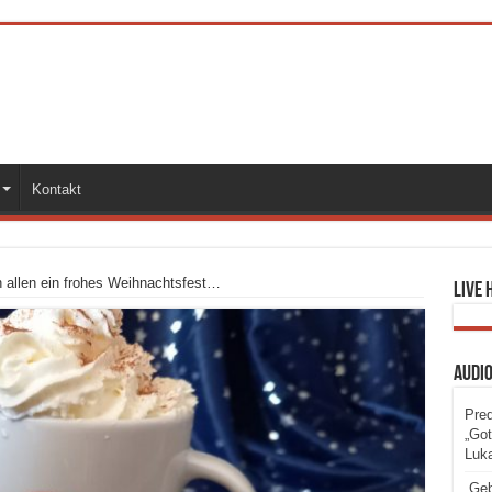
Kontakt
 allen ein frohes Weihnachtsfest…
Live 
Audi
Pred
„Got
Luka
„Geb