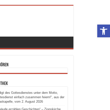
Werkzeugle
hören
othek
igt des Gottesdienstes unter dem Motto,
tesdienst einfach zusammen feiern!“, aus der
skapelle, vom 2. August 2026
äude erzählen Geschichten“ – Zionskirche