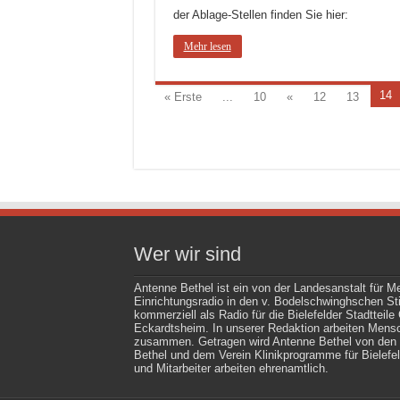
der Ablage-Stellen finden Sie hier:
Mehr lesen
14
« Erste
...
10
«
12
13
Wer wir sind
Antenne Bethel ist ein von der Landesanstalt für M
Einrichtungsradio in den v. Bodelschwinghschen Stif
kommerziell als Radio für die Bielefelder Stadttei
Eckardtsheim. In unserer Redaktion arbeiten Mens
zusammen. Getragen wird Antenne Bethel von den 
Bethel und dem Verein Klinikprogramme für Bielefel
und Mitarbeiter arbeiten ehrenamtlich.