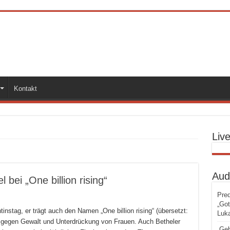
Kontakt
Liv
Aud
bei „One billion rising“
Pred
„Got
tinstag, er trägt auch den Namen „One billion rising“ (übersetzt:
Luka
ich gegen Gewalt und Unterdrückung von Frauen. Auch Betheler
„Geb