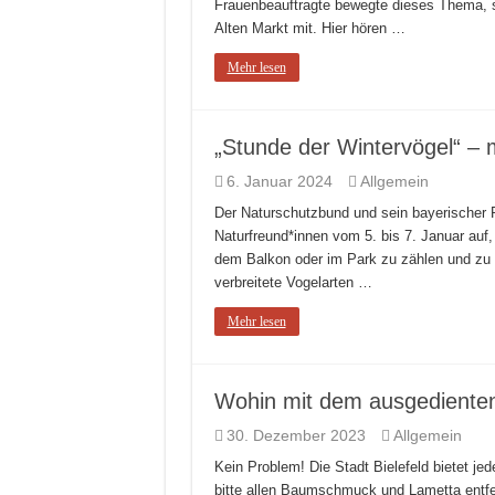
Frauenbeauftragte bewegte dieses Thema, s
Alten Markt mit. Hier hören …
Mehr lesen
„Stunde der Wintervögel“ – 
6. Januar 2024
Allgemein
Der Naturschutzbund und sein bayerischer P
Naturfreund*innen vom 5. bis 7. Januar auf
dem Balkon oder im Park zu zählen und zu m
verbreitete Vogelarten …
Mehr lesen
Wohin mit dem ausgedient
30. Dezember 2023
Allgemein
Kein Problem! Die Stadt Bielefeld bietet je
bitte allen Baumschmuck und Lametta entfer