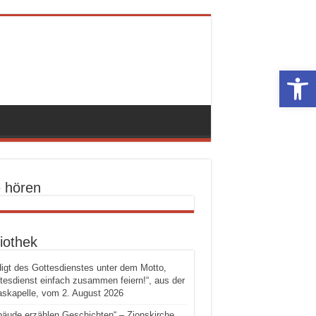
Werkzeugle
e hören
iothek
igt des Gottesdienstes unter dem Motto,
tesdienst einfach zusammen feiern!“, aus der
skapelle, vom 2. August 2026
äude erzählen Geschichten“ – Zionskirche