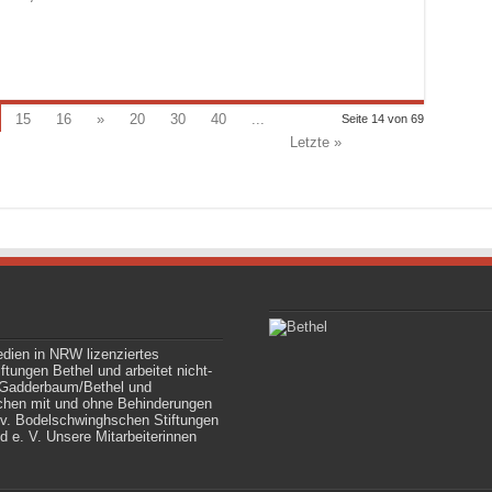
15
16
»
20
30
40
...
Seite 14 von 69
Letzte »
edien in NRW lizenziertes
tungen Bethel und arbeitet nicht-
le Gadderbaum/Bethel und
chen mit und ohne Behinderungen
v. Bodelschwinghschen Stiftungen
d e. V. Unsere Mitarbeiterinnen