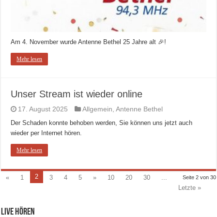
Am 4. November wurde Antenne Bethel 25 Jahre alt 🎉!
Mehr lesen
Unser Stream ist wieder online
17. August 2025
Allgemein
,
Antenne Bethel
Der Schaden konnte behoben werden, Sie können uns jetzt auch
wieder per Internet hören.
Mehr lesen
2
«
1
3
4
5
»
10
20
30
...
Seite 2 von 30
Letzte »
Live hören