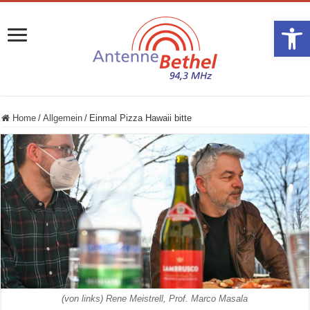
Werkzeugle
Home
/
Allgemein
/
Einmal Pizza Hawaii bitte
(von links) Rene Meistrell, Prof. Marco Masala