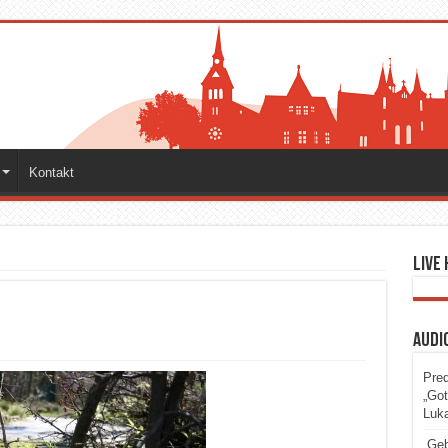
Kontakt
Live
Audi
Pred
„Got
Luka
„Geb