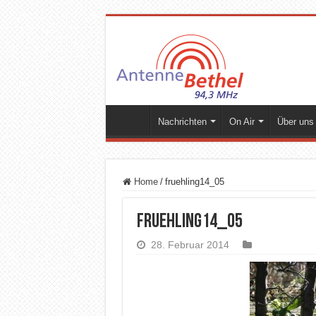
Nachrichten
On Air
Über uns
Home
/
fruehling14_05
fruehling14_05
28. Februar 2014