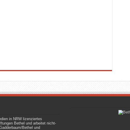
edien in NRW lizenziertes
tungen Bethel und arbeitet nicht-
le Gadderbaum/Bethel und