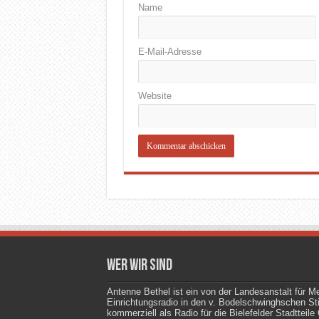
Name
E-Mail-Adresse
Website
Wer wir sind
Antenne Bethel ist ein von der Landesanstalt für M
Einrichtungsradio in den v. Bodelschwinghschen Stif
kommerziell als Radio für die Bielefelder Stadttei