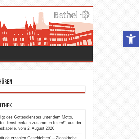
Werkzeugle
 hören
othek
igt des Gottesdienstes unter dem Motto,
tesdienst einfach zusammen feiern!“, aus der
skapelle, vom 2. August 2026
äude erzählen Geschichten“ – Zionskirche