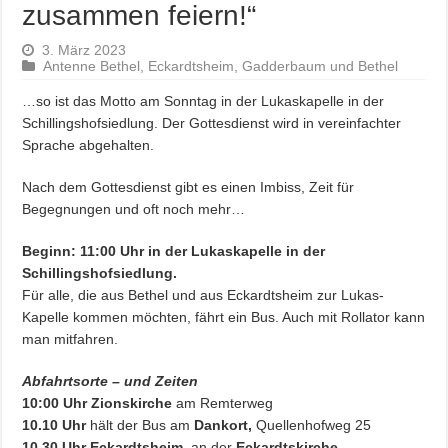
zusammen feiern!“
3. März 2023
Antenne Bethel
,
Eckardtsheim
,
Gadderbaum und Bethel
…so ist das Motto am Sonntag in der Lukaskapelle in der
Schillingshofsiedlung. Der Gottesdienst wird in vereinfachter
Sprache abgehalten.
Nach dem Gottesdienst gibt es einen Imbiss, Zeit für
Begegnungen und oft noch mehr…
Beginn: 11:00 Uhr in der Lukaskapelle in der
Schillingshofsiedlung.
Für alle, die aus Bethel und aus Eckardtsheim zur Lukas-
Kapelle kommen
möchten, fährt ein Bus. Auch mit Rollator kann
man mitfahren.
Abfahrtsorte – und Zeiten
10:00 Uhr Zionskirche
am Remterweg
10.10 Uhr
hält der Bus am
Dankort,
Quellenhofweg 25
10.30 Uhr
Eckardtsheim
, an der
Eckardtskirche