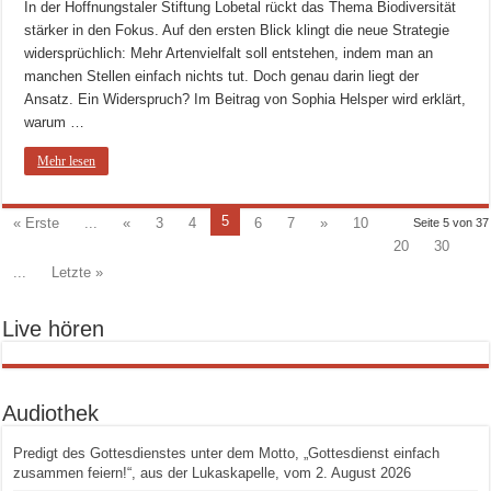
In der Hoffnungstaler Stiftung Lobetal rückt das Thema Biodiversität
stärker in den Fokus. Auf den ersten Blick klingt die neue Strategie
widersprüchlich: Mehr Artenvielfalt soll entstehen, indem man an
manchen Stellen einfach nichts tut. Doch genau darin liegt der
Ansatz. Ein Widerspruch? Im Beitrag von Sophia Helsper wird erklärt,
warum …
Mehr lesen
5
« Erste
...
«
3
4
6
7
»
10
Seite 5 von 37
20
30
...
Letzte »
Live hören
Audiothek
Predigt des Gottesdienstes unter dem Motto, „Gottesdienst einfach
zusammen feiern!“, aus der Lukaskapelle, vom 2. August 2026