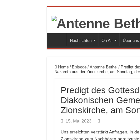
Nachrichten
On Air
Über uns
Home
/
Episode
/
Antenne Bethel
/
Predigt de
Nazareth aus der Zionskirche, am Sonntag, de
Predigt des Gottesd
Diakonischen Gemei
Zionskirche, am So
15. Mai 2023
Uns erreichten verstärkt Anfragen, in d
Zionskirche zum Nachhören bereitzustell