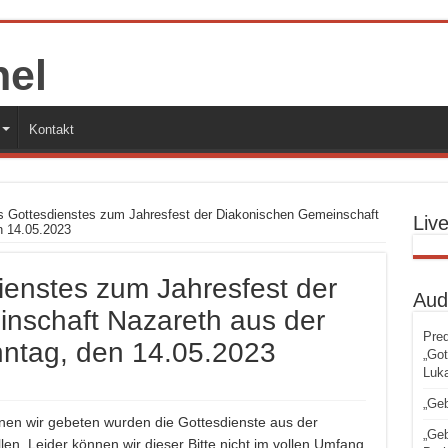
Kontakt
s Gottesdienstes zum Jahresfest der Diakonischen Gemeinschaft
Liv
n 14.05.2023
ienstes zum Jahresfest der
Aud
nschaft Nazareth aus der
Pred
nntag, den 14.05.2023
„Got
Luka
„Geb
enen wir gebeten wurden die Gottesdienste aus der
„Geb
en. Leider können wir dieser Bitte nicht im vollen Umfang