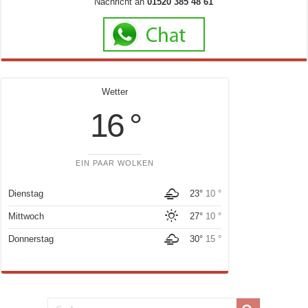
Nachricht an
01520 385 48 61
Wetter
16 °
EIN PAAR WOLKEN
Dienstag
23°
10 °
Mittwoch
27°
10 °
Donnerstag
30°
15 °