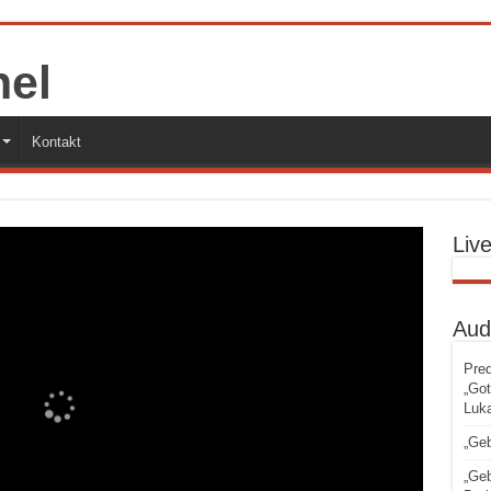
Kontakt
Liv
Aud
Pred
„Got
Luka
„Geb
„Geb