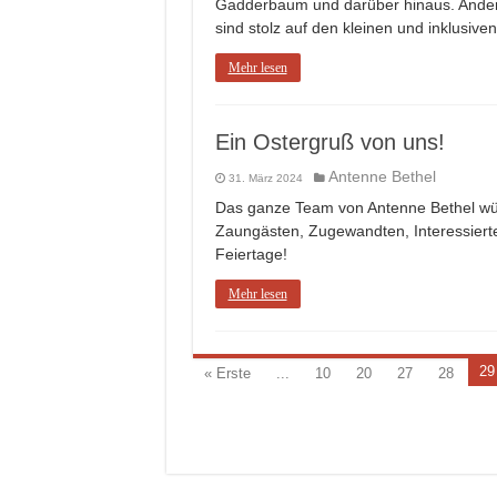
Gadderbaum und darüber hinaus. Andere
sind stolz auf den kleinen und inklusiv
Mehr lesen
Ein Ostergruß von uns!
Antenne Bethel
31. März 2024
Das ganze Team von Antenne Bethel wün
Zaungästen, Zugewandten, Interessiert
Feiertage!
Mehr lesen
29
« Erste
...
10
20
27
28