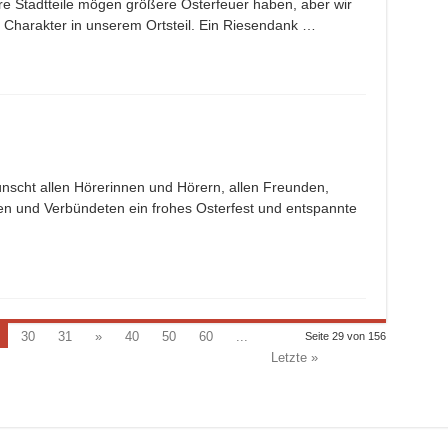
 Stadtteile mögen größere Osterfeuer haben, aber wir
en Charakter in unserem Ortsteil. Ein Riesendank …
scht allen Hörerinnen und Hörern, allen Freunden,
en und Verbündeten ein frohes Osterfest und entspannte
30
31
»
40
50
60
...
Seite 29 von 156
Letzte »