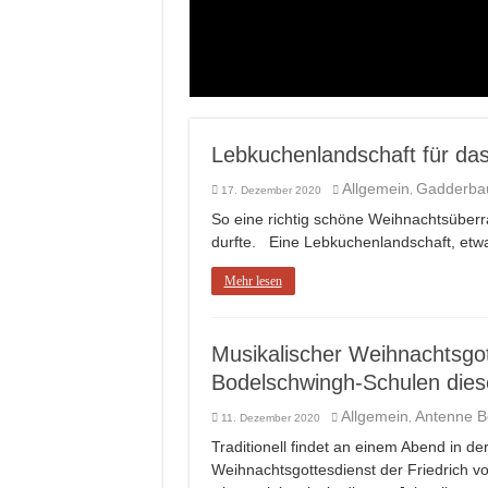
Lebkuchenlandschaft für da
Allgemein
Gadderba
17. Dezember 2020
,
So eine richtig schöne Weihnachtsüberr
durfte. Eine Lebkuchenlandschaft, etwa
Mehr lesen
Musikalischer Weihnachtsgot
Bodelschwingh-Schulen diese
Allgemein
Antenne B
11. Dezember 2020
,
Traditionell findet an einem Abend in d
Weihnachtsgottesdienst der Friedrich vo