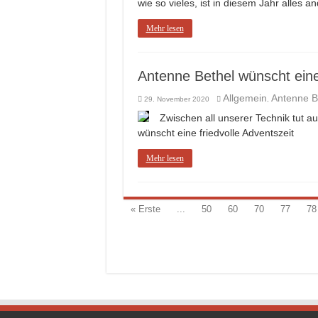
wie so vieles, ist in diesem Jahr alles a
Mehr lesen
Antenne Bethel wünscht eine 
Allgemein
Antenne B
29. November 2020
,
Zwischen all unserer Technik tut a
wünscht eine friedvolle Adventszeit
Mehr lesen
« Erste
...
50
60
70
77
78