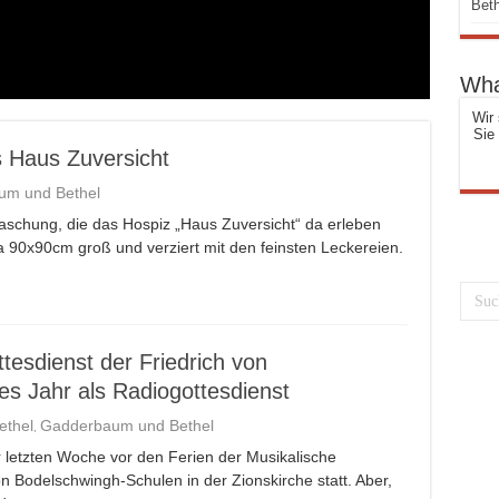
Beth
Wha
Wir 
Sie
s Haus Zuversicht
um und Bethel
aschung, die das Hospiz „Haus Zuversicht“ da erleben
 90x90cm groß und verziert mit den feinsten Leckereien.
tesdienst der Friedrich von
s Jahr als Radiogottesdienst
ethel
Gadderbaum und Bethel
,
er letzten Woche vor den Ferien der Musikalische
n Bodelschwingh-Schulen in der Zionskirche statt. Aber,