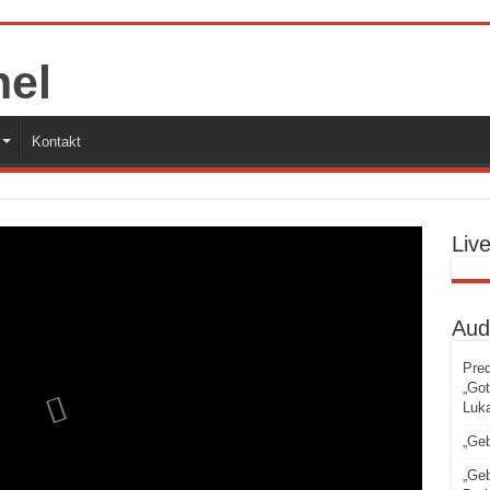
Kontakt
Liv
Aud
Pred
„Got
Luka
„Geb
„Geb