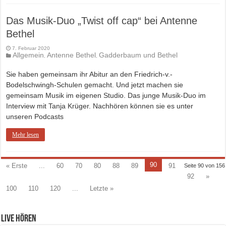
Das Musik-Duo „Twist off cap“ bei Antenne
Bethel
7. Februar 2020
Allgemein
Antenne Bethel
Gadderbaum und Bethel
,
,
Sie haben gemeinsam ihr Abitur an den Friedrich-v.-
Bodelschwingh-Schulen gemacht. Und jetzt machen sie
gemeinsam Musik im eigenen Studio. Das junge Musik-Duo im
Interview mit Tanja Krüger. Nachhören können sie es unter
unseren Podcasts
Mehr lesen
90
« Erste
...
60
70
80
88
89
91
Seite 90 von 156
92
»
100
110
120
...
Letzte »
Live hören