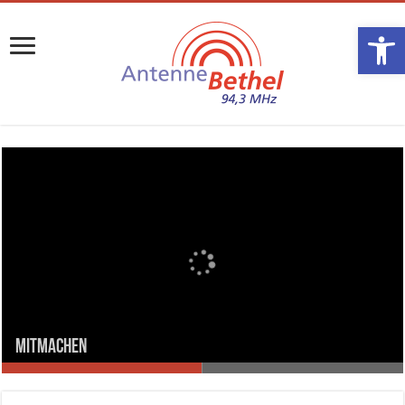
Werkzeugle
MITMACHEN
PLAYLIST