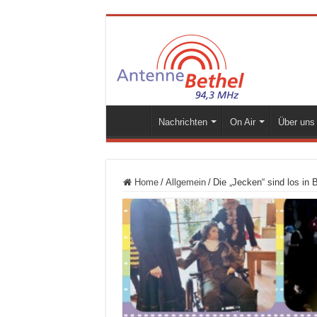
Nachrichten
On Air
Über uns
Home
/
Allgemein
/
Die „Jecken“ sind los in