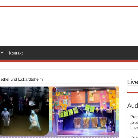
Kontakt
 Bethel und Eckardtsheim
Liv
Aud
Pred
„Got
Luka
„Geb