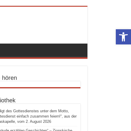
Werkzeugle
e hören
iothek
igt des Gottesdienstes unter dem Motto,
tesdienst einfach zusammen feiern!“, aus der
skapelle, vom 2. August 2026
äude erzählen Geschichten“ – Zionskirche