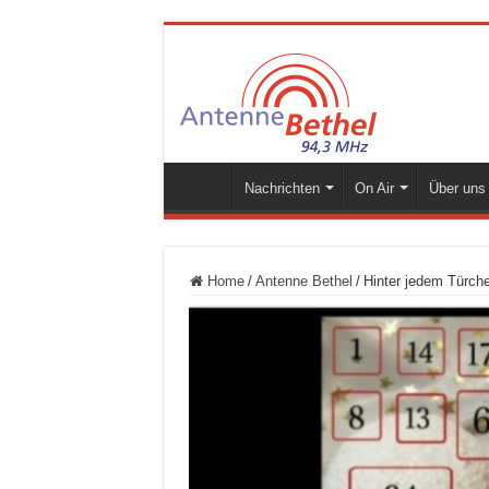
Nachrichten
On Air
Über uns
Home
/
Antenne Bethel
/
Hinter jedem Türch