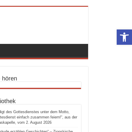
Werkzeugle
e hören
iothek
igt des Gottesdienstes unter dem Motto,
tesdienst einfach zusammen feiern!“, aus der
skapelle, vom 2. August 2026
äude erzählen Geschichten“ – Zionskirche