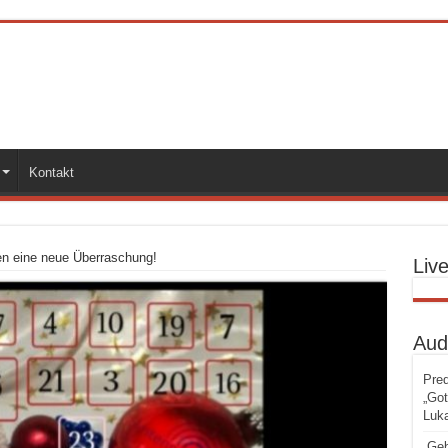
Kontakt
en eine neue Überraschung!
Liv
Aud
Pred
„Got
Luka
„Geb